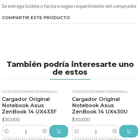
Se entrega boleta o factura según requerimiento del comprador
COMPARTIR ESTE PRODUCTO
También podría interesarte uno
de estos
COAS19V342A40X135MM
|
Asus
COAS19V342A40X135MM
|
Asus
Cargador Original
Cargador Original
Notebook Asus
Notebook Asus
ZenBook 14 UX433F
ZenBook 14 UX430U
$30.000
$30.000
Cantidad
Cantidad
COAS19V342A40X135MM
|
Asus
COAS19V237A40X135MM
|
Asus