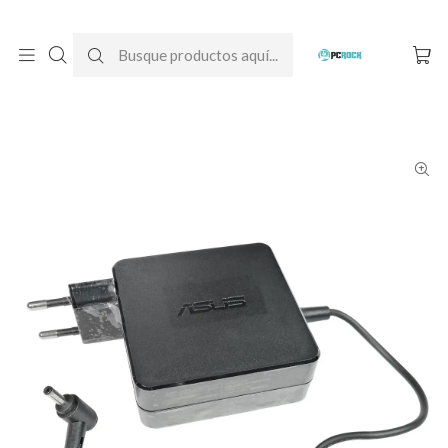
DESPACHO GRATIS A TODO CHILE
Inicio
Cargadores para notebook
Originales
Asus
Cargador Original Notebook Asus ZenBook UX310U