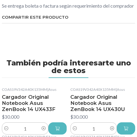
Se entrega boleta o factura según requerimiento del comprador
COMPARTIR ESTE PRODUCTO
También podría interesarte uno
de estos
COAS19V342A40X135MM
|
Asus
COAS19V342A40X135MM
|
Asus
Cargador Original
Cargador Original
Notebook Asus
Notebook Asus
ZenBook 14 UX433F
ZenBook 14 UX430U
$30.000
$30.000
Cantidad
Cantidad
COAS19V342A40X135MM
|
Asus
COAS19V237A40X135MM
|
Asus