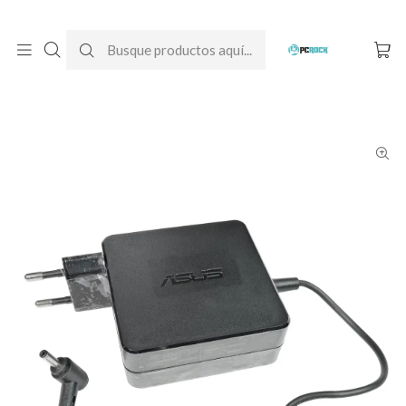
DESPACHO GRATIS A TODO CHILE
Inicio
Cargadores para notebook
Originales
Asus
Cargador Original Notebook Asus ZenBook 14 UX434F