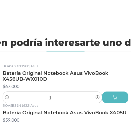
n podría interesarte uno d
BOASC21N1508
|
Asus
Batería Original Notebook Asus VivoBook
X456UB-WX010D
$67.000
Cantidad
BOASB31N1632
|
Asus
Batería Original Notebook Asus VivoBook X405U
$59.000