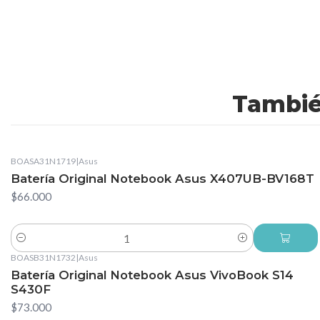
Tambié
BOASA31N1719
|
Asus
Batería Original Notebook Asus X407UB-BV168T
$66.000
Cantidad
BOASB31N1732
|
Asus
Batería Original Notebook Asus VivoBook S14
S430F
$73.000