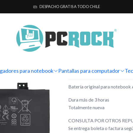
 para notebook
Originales
Asus
Batería Original Notebook Asus 
DESPACHO GRATIS A TODO CHILE
|
Batería Orig
X515JA-BQ2
Mostrar stock de ubicacio
gadores para notebook
Pantallas para computador
Tec
DESCRIPCIÓN
Batería original para notebo
Dura más de 3 horas
Totalmente nueva
CONSULTA POR OTROS REPU
Se entrega boleta o factura se