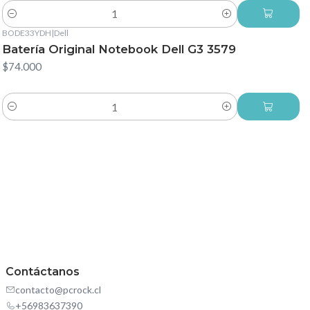
Cantidad
BODE33YDH
|
Dell
Batería Original Notebook Dell G3 3579
$74.000
Cantidad
Contáctanos
contacto@pcrock.cl
+56983637390