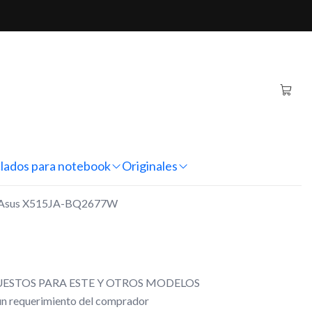
X515JA-BQ2677W
inal Notebook Asus
677W
nes
lados para notebook
Originales
ok Asus X515JA-BQ2677W
ESTOS PARA ESTE Y OTROS MODELOS
gún requerimiento del comprador