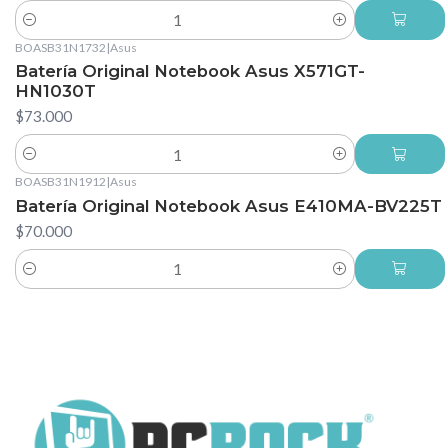
Cantidad
BOASB31N1732
|
Asus
Batería Original Notebook Asus X571GT-
HN1030T
$73.000
Cantidad
BOASB31N1912
|
Asus
Batería Original Notebook Asus E410MA-BV225T
$70.000
Cantidad