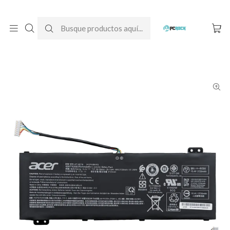
DESPACHO GRATIS A TODO CHILE
Inicio
Baterías para notebook
Originales
Acer
Batería Original Notebook Acer Nitro 5 AN515-54 (N18C3)