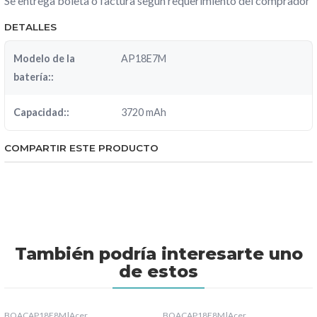
Se entrega boleta o factura según requerimiento del comprador
DETALLES
Modelo de la
AP18E7M
batería::
Capacidad::
3720 mAh
COMPARTIR ESTE PRODUCTO
También podría interesarte uno
de estos
BOACAP18E8M
|
Acer
BOACAP18E8M
|
Acer