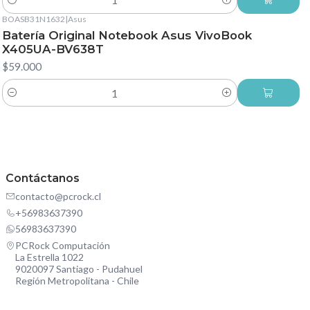
Cantidad
BOASB31N1632
|
Asus
Batería Original Notebook Asus VivoBook
X405UA-BV638T
$59.000
Cantidad
Contáctanos
contacto@pcrock.cl
+56983637390
56983637390
PCRock Computación
La Estrella 1022
9020097 Santiago - Pudahuel
Región Metropolitana - Chile