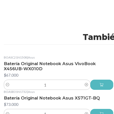
Tambié
BOASC21N1508
|
Asus
Batería Original Notebook Asus VivoBook
X456UB-WX010D
$67.000
Cantidad
BOASB31N1732
|
Asus
Batería Original Notebook Asus X571GT-BQ
$73.000