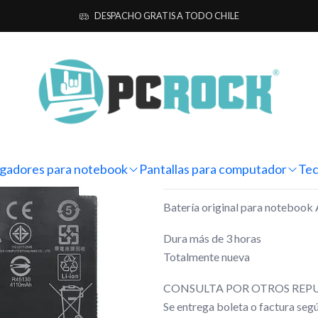
 notebook
Originales
Asus
Batería Original Notebook Asus ROG St
DESPACHO GRATIS A TODO CHILE
|
Batería Ori
Strix G15 G5
Mostrar stock de ubicacio
gadores para notebook
Pantallas para computador
Tec
DESCRIPCIÓN
Batería original para noteboo
Dura más de 3 horas
Totalmente nueva
CONSULTA POR OTROS REPU
Se entrega boleta o factura se