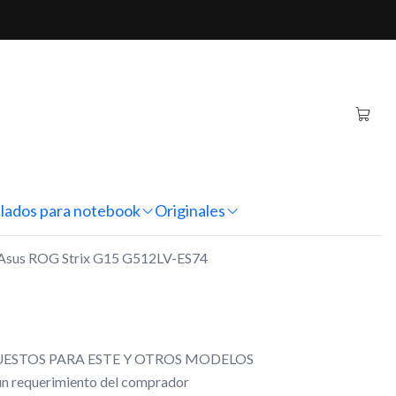
rix G15 G512LV-ES74
ginal Notebook Asus ROG
12LV-ES74
nes
lados para notebook
Originales
k Asus ROG Strix G15 G512LV-ES74
ESTOS PARA ESTE Y OTROS MODELOS
gún requerimiento del comprador