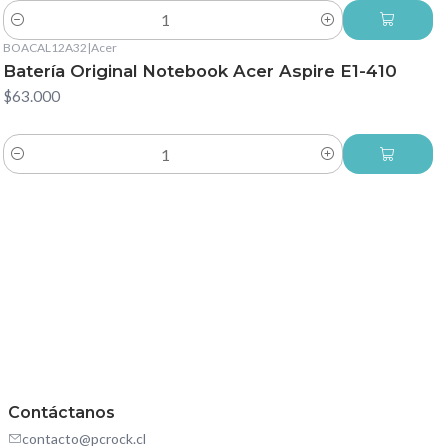
Cantidad
BOACAL12A32
|
Acer
Batería Original Notebook Acer Aspire E1-410
$63.000
Cantidad
Contáctanos
contacto@pcrock.cl