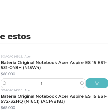
e estos
BOACAC14B18J
|
Acer
Batería Original Notebook Acer Aspire ES 15 ES1-
531-C48H (N15W4)
$68.000
Cantidad
BOACAC14B18J
|
Acer
Batería Original Notebook Acer Aspire ES 15 ES1-
572-32HQ (N16C1) (AC14B18J)
$68.000