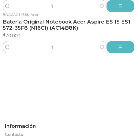
Cantidad
BOACAC14B8K
|
Acer
Batería Original Notebook Acer Aspire ES 15 ES1-
572-35F8 (N16C1) (AC14B8K)
$70.000
Cantidad
Información
Contacto