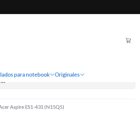
re ES1-431 (N15Q5)
inal Notebook Acer Aspire
Q5)
regar al Carro
Comprar ahora
lados para notebook
Originales
nes
k Acer Aspire ES1-431 (N15Q5)