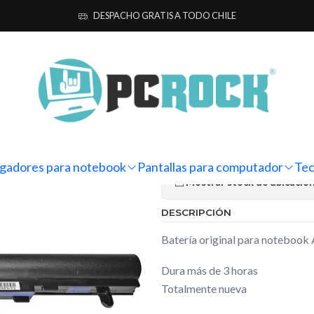
ra notebook
Originales
Acer
Batería Original Notebook Acer Aspi
DESPACHO GRATIS A TODO CHILE
|
Batería Orig
ES1-431 (N15
Ag
Cantidad
gadores para notebook
Pantallas para computador
Tec
Mostrar stock de ubicacio
DESCRIPCIÓN
Batería original para noteboo
Dura más de 3 horas
Totalmente nueva