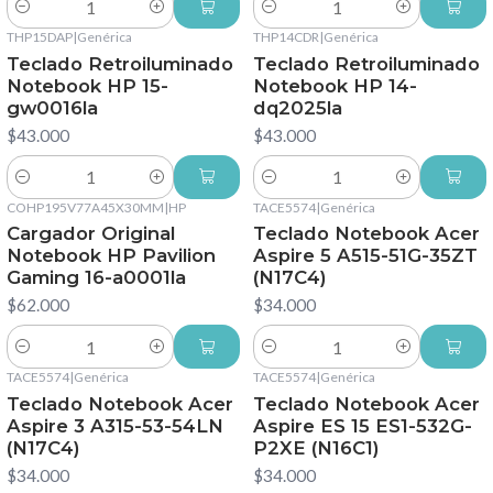
Cantidad
Cantidad
THP15DAP
|
Genérica
THP14CDR
|
Genérica
Teclado Retroiluminado
Teclado Retroiluminado
Notebook HP 15-
Notebook HP 14-
gw0016la
dq2025la
$43.000
$43.000
Cantidad
Cantidad
COHP195V77A45X30MM
|
HP
TACE5574
|
Genérica
Cargador Original
Teclado Notebook Acer
Notebook HP Pavilion
Aspire 5 A515-51G-35ZT
Gaming 16-a0001la
(N17C4)
$62.000
$34.000
Cantidad
Cantidad
TACE5574
|
Genérica
TACE5574
|
Genérica
Teclado Notebook Acer
Teclado Notebook Acer
Aspire 3 A315-53-54LN
Aspire ES 15 ES1-532G-
(N17C4)
P2XE (N16C1)
$34.000
$34.000