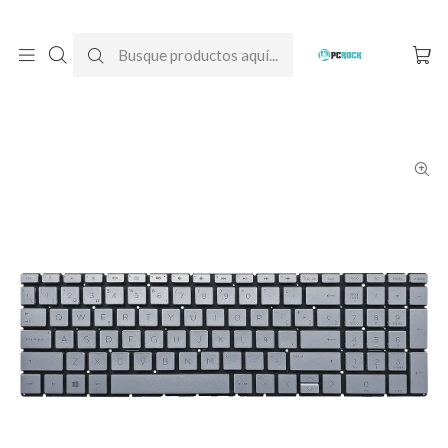
DESPACHO GRATIS A TODO CHILE
Inicio
Teclados para notebook
HP
Teclado Retroiluminado Notebook HP Pavilion 15-cw1013la