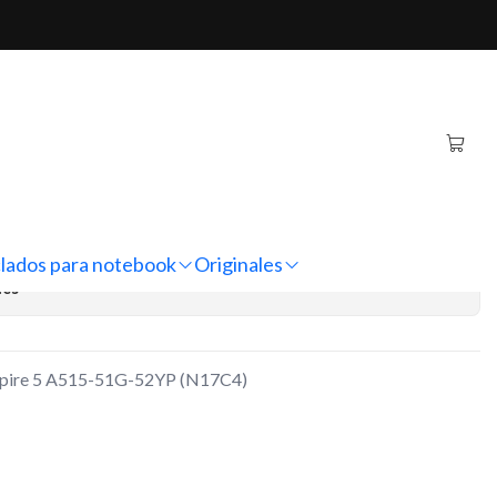
-52YP (N17C4)
book Acer Aspire 5 A515-
7C4)
regar al Carro
Comprar ahora
lados para notebook
Originales
nes
spire 5 A515-51G-52YP (N17C4)