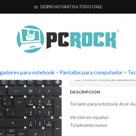
os para notebook
Acer
Teclado Notebook Acer Aspire 5 A515-51G
DESPACHO GRATIS A TODO CHILE
|
Teclado Note
51G-52YP (N1
Ag
Cantidad
gadores para notebook
Pantallas para computador
Tec
Mostrar stock de ubicacio
DESCRIPCIÓN
Teclado para notebook Acer A
Versión en español
Totalmente nuevo