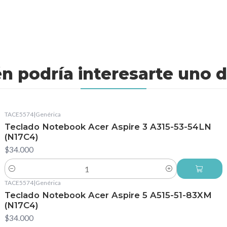
n podría interesarte uno d
TACE5574
|
Genérica
Teclado Notebook Acer Aspire 3 A315-53-54LN
(N17C4)
$34.000
Cantidad
TACE5574
|
Genérica
Teclado Notebook Acer Aspire 5 A515-51-83XM
(N17C4)
$34.000