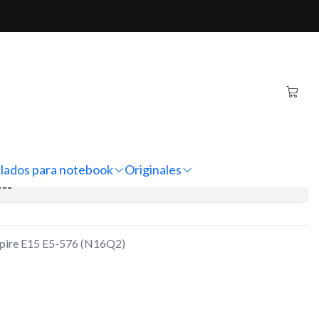
76 (N16Q2)
book Acer Aspire E15 E5-
regar al Carro
Comprar ahora
lados para notebook
Originales
nes
spire E15 E5-576 (N16Q2)