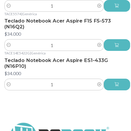
Cantidad
TACE5574
|
Genérica
Teclado Notebook Acer Aspire F15 F5-573
(N16Q2)
$34.000
Cantidad
TACE14E5422G
|
Genérica
Teclado Notebook Acer Aspire ES1-433G
(N16P10)
$34.000
Cantidad