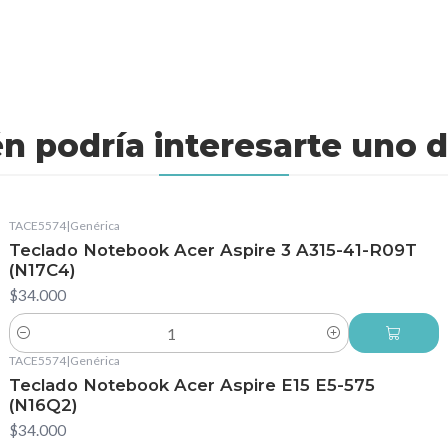
n podría interesarte uno d
TACE5574
|
Genérica
Teclado Notebook Acer Aspire 3 A315-41-R09T
(N17C4)
$34.000
Cantidad
TACE5574
|
Genérica
Teclado Notebook Acer Aspire E15 E5-575
(N16Q2)
$34.000