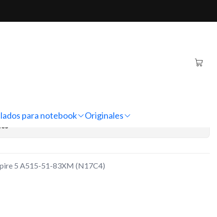
83XM (N17C4)
book Acer Aspire 5 A515-
7C4)
regar al Carro
Comprar ahora
lados para notebook
Originales
nes
spire 5 A515-51-83XM (N17C4)