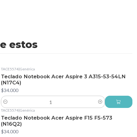
e estos
TACE5574
|
Genérica
Teclado Notebook Acer Aspire 3 A315-53-54LN
(N17C4)
$34.000
Cantidad
TACE5574
|
Genérica
Teclado Notebook Acer Aspire F15 F5-573
(N16Q2)
$34.000