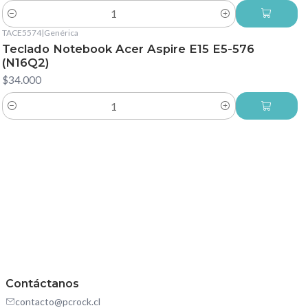
Cantidad
TACE5574
|
Genérica
Teclado Notebook Acer Aspire E15 E5-576
(N16Q2)
$34.000
Cantidad
Contáctanos
contacto@pcrock.cl