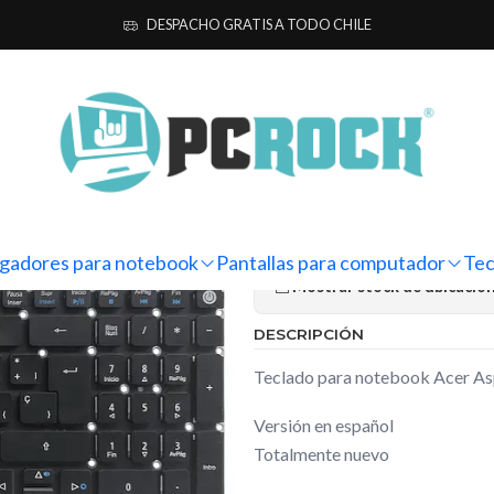
os para notebook
Acer
Teclado Notebook Acer Aspire 5 A515-51-
DESPACHO GRATIS A TODO CHILE
|
Teclado Note
51-83XM (N1
Ag
Cantidad
gadores para notebook
Pantallas para computador
Tec
Mostrar stock de ubicacio
DESCRIPCIÓN
Teclado para notebook Acer A
Versión en español
Totalmente nuevo