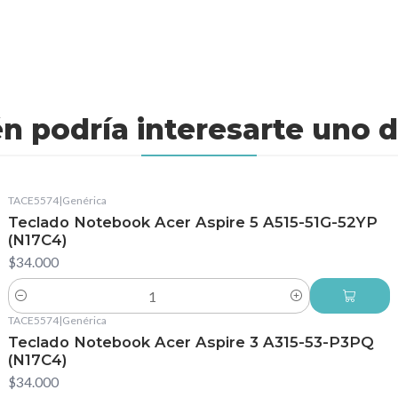
n podría interesarte uno d
TACE5574
|
Genérica
Teclado Notebook Acer Aspire 5 A515-51G-52YP
(N17C4)
$34.000
Cantidad
TACE5574
|
Genérica
Teclado Notebook Acer Aspire 3 A315-53-P3PQ
(N17C4)
$34.000