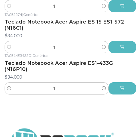
Cantidad
TACE5574
|
Genérica
Teclado Notebook Acer Aspire ES 15 ES1-572
(N16C1)
$34.000
Cantidad
TACE14E5422G
|
Genérica
Teclado Notebook Acer Aspire ES1-433G
(N16P10)
$34.000
Cantidad