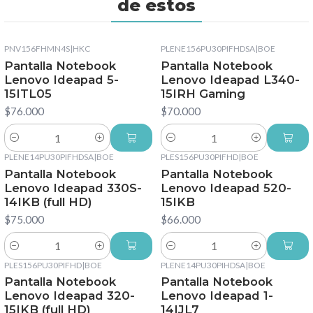
de estos
PNV156FHMN4S
|
HKC
PLENE156PU30PIFHDSA
|
BOE
Pantalla Notebook
Pantalla Notebook
Lenovo Ideapad 5-
Lenovo Ideapad L340-
15ITL05
15IRH Gaming
$76.000
$70.000
Cantidad
Cantidad
PLENE14PU30PIFHDSA
|
BOE
PLES156PU30PIFHD
|
BOE
Pantalla Notebook
Pantalla Notebook
Lenovo Ideapad 330S-
Lenovo Ideapad 520-
14IKB (full HD)
15IKB
$75.000
$66.000
Cantidad
Cantidad
PLES156PU30PIFHD
|
BOE
PLENE14PU30PIHDSA
|
BOE
Pantalla Notebook
Pantalla Notebook
Lenovo Ideapad 320-
Lenovo Ideapad 1-
15IKB (full HD)
14IJL7