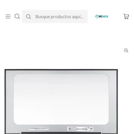
DESPACHO GRATIS A TODO CHILE
Inicio
Pantallas para computador
Notebook
Lenovo
Pantalla Notebook Lenovo Ideapad Slim 3 15AMN8