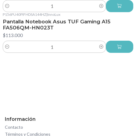
Cantidad
P156PU40PIFHDSA144HZ
|
InnoLux
Pantalla Notebook Asus TUF Gaming A15
FA506QM-HN023T
$113.000
Cantidad
Información
Contacto
Términos y Condiciones