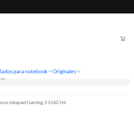
ad Gaming 3 15ACH6
tebook Lenovo Ideapad
ACH6
regar al Carro
Comprar ahora
lados para notebook
Originales
nes
enovo Ideapad Gaming 3 15ACH6