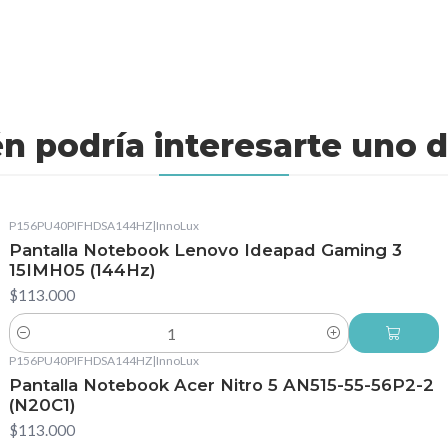
n podría interesarte uno d
P156PU40PIFHDSA144HZ
|
InnoLux
Pantalla Notebook Lenovo Ideapad Gaming 3
15IMH05 (144Hz)
$113.000
Cantidad
P156PU40PIFHDSA144HZ
|
InnoLux
Pantalla Notebook Acer Nitro 5 AN515-55-56P2-2
(N20C1)
$113.000