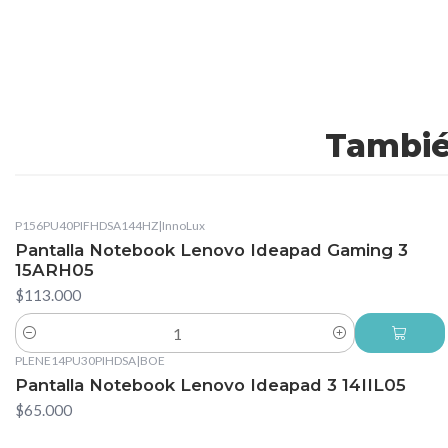
Tambié
P156PU40PIFHDSA144HZ
|
InnoLux
Pantalla Notebook Lenovo Ideapad Gaming 3
15ARH05
$113.000
Cantidad
PLENE14PU30PIHDSA
|
BOE
Pantalla Notebook Lenovo Ideapad 3 14IIL05
$65.000