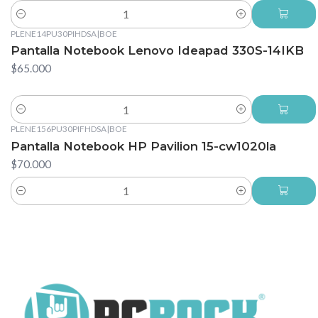
Cantidad
PLENE14PU30PIHDSA
|
BOE
Pantalla Notebook Lenovo Ideapad 330S-14IKB
$65.000
Cantidad
PLENE156PU30PIFHDSA
|
BOE
Pantalla Notebook HP Pavilion 15-cw1020la
$70.000
Cantidad