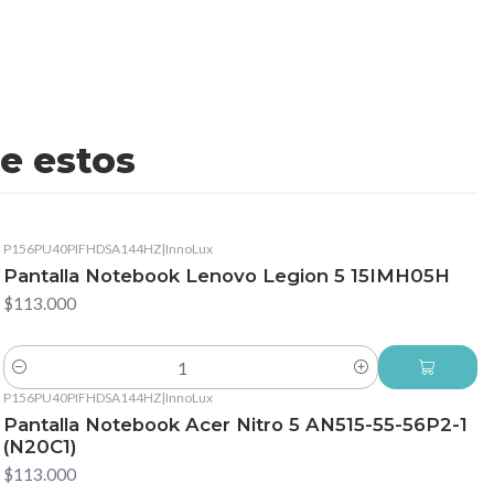
e estos
P156PU40PIFHDSA144HZ
|
InnoLux
Pantalla Notebook Lenovo Legion 5 15IMH05H
$113.000
Cantidad
P156PU40PIFHDSA144HZ
|
InnoLux
Pantalla Notebook Acer Nitro 5 AN515-55-56P2-1
(N20C1)
$113.000