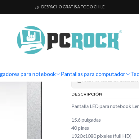
ra computador
Notebook
Lenovo
Pantalla Notebook Lenovo Ideap
DESPACHO GRATIS A TODO CHILE
|
Pantalla No
Gaming 3 15
Ag
Cantidad
gadores para notebook
Pantallas para computador
Tec
Mostrar stock de ubicacio
DESCRIPCIÓN
Pantalla LED para notebook L
15.6 pulgadas
40 pines
1920x1080 pixeles (full HD)