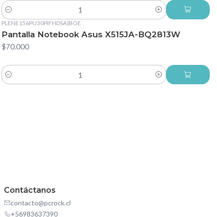
Cantidad
PLENE156PU30PIFHDSA
|
BOE
Pantalla Notebook Asus X515JA-BQ2813W
$70.000
Cantidad
Contáctanos
contacto@pcrock.cl
+56983637390