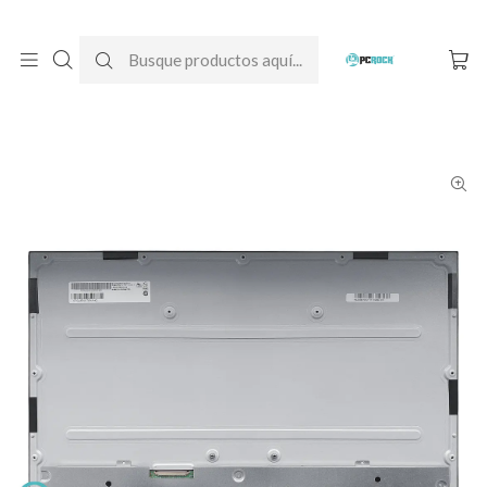
DESPACHO GRATIS A TODO CHILE
Inicio
Pantallas para computador
All-In-One
Lenovo
Pantalla All-in-one Lenovo IdeaCentre 3 22ADA05