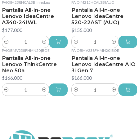
PAIOIM238HCAL3B
|
InnoLux
PAIOIM215HCAL3B
|
AUO
Pantalla All-in-one
Pantalla All-in-one
Lenovo IdeaCentre
Lenovo IdeaCentre
A340-24IWL
520-22AST (AUO)
$177.000
$155.000
Cantidad
Cantidad
PAIOBMV238FHMN20
|
BOE
PAIOBMV238FHMN20
|
BOE
Pantalla All-in-one
Pantalla All-in-one
Lenovo ThinkCentre
Lenovo IdeaCentre AIO
Neo 50a
3i Gen 7
$166.000
$166.000
Cantidad
Cantidad