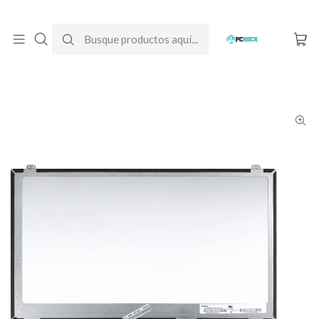
DESPACHO GRATIS A TODO CHILE
Inicio
Pantallas para computador
Notebook
HP
Pantalla Notebook HP ENVY 15-j003la