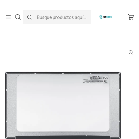
DESPACHO GRATIS A TODO CHILE
Inicio
Pantallas para computador
Notebook
HP
Pantalla Notebook HP Pavilion Gaming 15-cx0003la