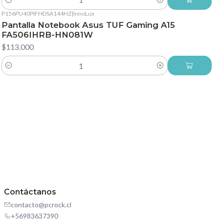
Cantidad
P156PU40PIFHDSA144HZ
|
InnoLux
Pantalla Notebook Asus TUF Gaming A15
FA506IHRB-HN081W
$113.000
Cantidad
Contáctanos
contacto@pcrock.cl
+56983637390