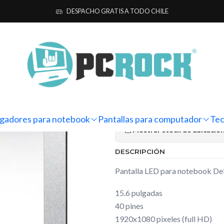
allas para computador
Notebook
Dell
Pantalla Notebook Dell Insp
DESPACHO GRATIS A TODO CHILE
|
Pantalla Not
3520
Ag
Cantidad
gadores para notebook
Pantallas para computador
Tec
Mostrar stock de ubicacio
DESCRIPCIÓN
Pantalla LED para notebook Del
15.6 pulgadas
40 pines
1920x1080 pixeles (full HD)