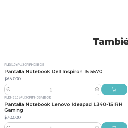
Tambié
PLES156PU30PIFHD
|
BOE
Pantalla Notebook Dell Inspiron 15 5570
$66.000
Cantidad
PLENE156PU30PIFHDSA
|
BOE
Pantalla Notebook Lenovo Ideapad L340-15IRH
Gaming
$70.000