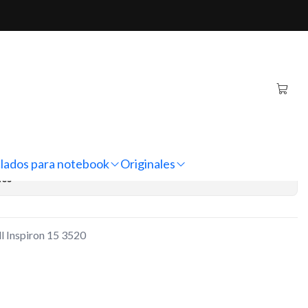
iron 15 3520
ebook Dell Inspiron 15
regar al Carro
Comprar ahora
lados para notebook
Originales
nes
l Inspiron 15 3520