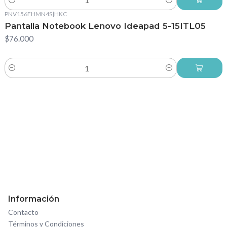
Cantidad
PNV156FHMN4S
|
HKC
Pantalla Notebook Lenovo Ideapad 5-15ITL05
$76.000
Cantidad
Información
Contacto
Términos y Condiciones