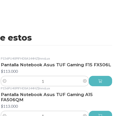
e estos
P156PU40PIFHDSA144HZ
|
InnoLux
Pantalla Notebook Asus TUF Gaming F15 FX506L
$113.000
Cantidad
P156PU40PIFHDSA144HZ
|
InnoLux
Pantalla Notebook Asus TUF Gaming A15
FA506QM
$113.000