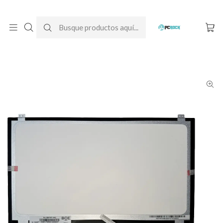
DESPACHO GRATIS A TODO CHILE
Inicio
Pantallas para computador
Notebook
Acer
Pantalla Notebook Acer Nitro 5 AN515-51-573Y (N17C1)