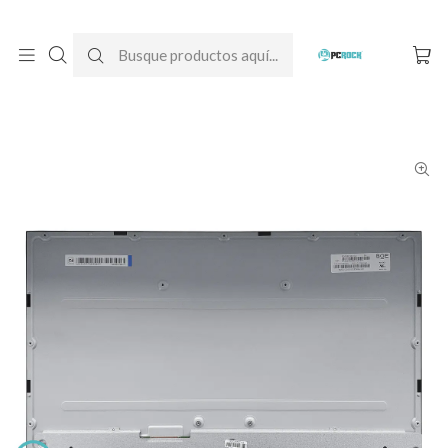
DESPACHO GRATIS A TODO CHILE
Inicio
Pantallas para computador
All-In-One
Lenovo
Pantalla All-in-one Lenovo IdeaCentre AIO 3i Gen 7