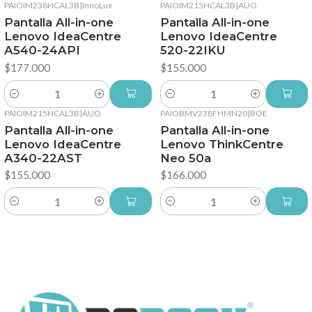
PAIOIM238HCAL3B
|
InnoLux
PAIOIM215HCAL3B
|
AUO
Pantalla All-in-one
Pantalla All-in-one
Lenovo IdeaCentre
Lenovo IdeaCentre
A540-24API
520-22IKU
$177.000
$155.000
Cantidad
Cantidad
PAIOIM215HCAL3B
|
AUO
PAIOBMV238FHMN20
|
BOE
Pantalla All-in-one
Pantalla All-in-one
Lenovo IdeaCentre
Lenovo ThinkCentre
A340-22AST
Neo 50a
$155.000
$166.000
Cantidad
Cantidad