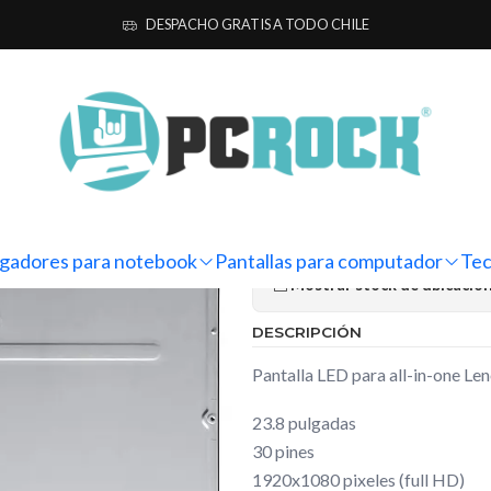
 para computador
All-In-One
Lenovo
Pantalla All-in-one Lenovo Ide
DESPACHO GRATIS A TODO CHILE
|
Pantalla All
3 24IIL05
Ag
Cantidad
gadores para notebook
Pantallas para computador
Tec
Mostrar stock de ubicacio
DESCRIPCIÓN
Pantalla LED para all-in-one Le
23.8 pulgadas
30 pines
1920x1080 pixeles (full HD)