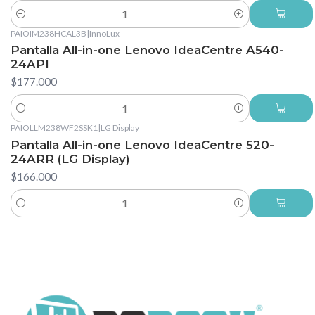
Cantidad
PAIOIM238HCAL3B
|
InnoLux
Pantalla All-in-one Lenovo IdeaCentre A540-
24API
$177.000
Cantidad
PAIOLLM238WF2SSK1
|
LG Display
Pantalla All-in-one Lenovo IdeaCentre 520-
24ARR (LG Display)
$166.000
Cantidad