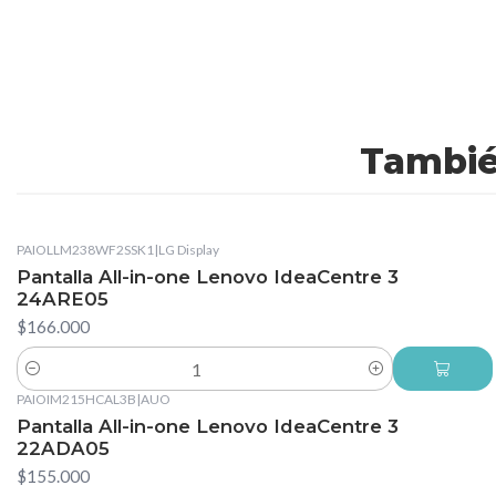
Tambié
PAIOLLM238WF2SSK1
|
LG Display
Pantalla All-in-one Lenovo IdeaCentre 3
24ARE05
$166.000
Cantidad
PAIOIM215HCAL3B
|
AUO
Pantalla All-in-one Lenovo IdeaCentre 3
22ADA05
$155.000