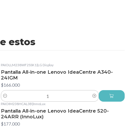
e estos
PAIOLLM238WF2SSK1
|
LG Display
Pantalla All-in-one Lenovo IdeaCentre A340-
24IGM
$166.000
Cantidad
PAIOIM238HCAL3B
|
InnoLux
Pantalla All-in-one Lenovo IdeaCentre 520-
24ARR (InnoLux)
$177.000