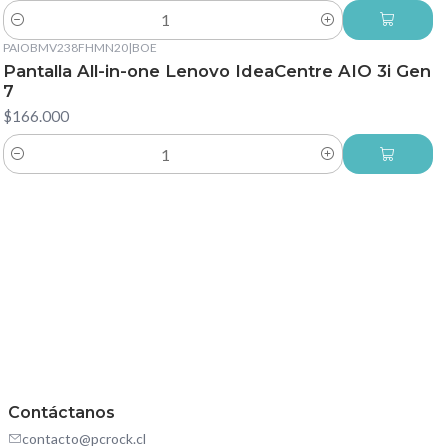
Cantidad
PAIOBMV238FHMN20
|
BOE
Pantalla All-in-one Lenovo IdeaCentre AIO 3i Gen
7
$166.000
Cantidad
Contáctanos
contacto@pcrock.cl