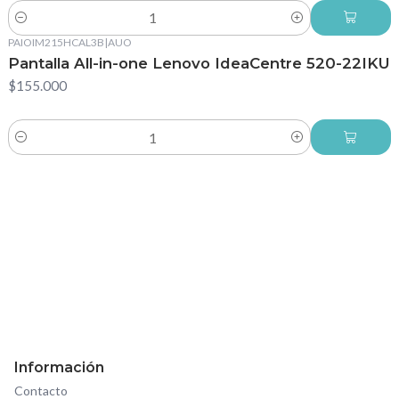
Cantidad
PAIOIM215HCAL3B
|
AUO
Pantalla All-in-one Lenovo IdeaCentre 520-22IKU
$155.000
Cantidad
Información
Contacto