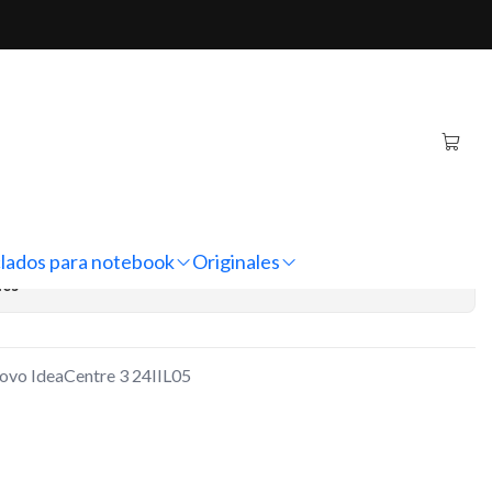
aCentre 3 24IIL05
-in-one Lenovo IdeaCentre
regar al Carro
Comprar ahora
lados para notebook
Originales
nes
novo IdeaCentre 3 24IIL05