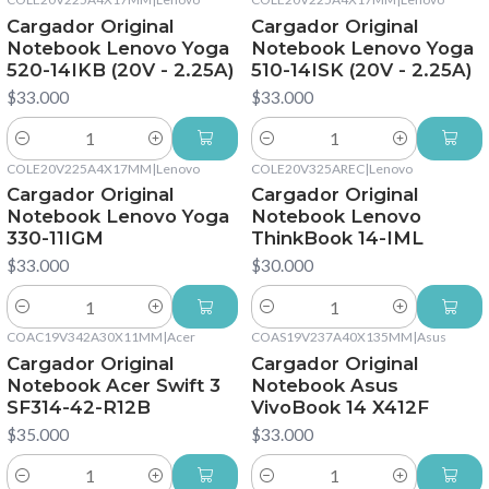
Cargador Original
Cargador Original
Notebook Lenovo Yoga
Notebook Lenovo Yoga
520-14IKB (20V - 2.25A)
510-14ISK (20V - 2.25A)
$33.000
$33.000
Cantidad
Cantidad
COLE20V225A4X17MM
|
Lenovo
COLE20V325AREC
|
Lenovo
Cargador Original
Cargador Original
Notebook Lenovo Yoga
Notebook Lenovo
330-11IGM
ThinkBook 14-IML
$33.000
$30.000
Cantidad
Cantidad
COAC19V342A30X11MM
|
Acer
COAS19V237A40X135MM
|
Asus
Cargador Original
Cargador Original
Notebook Acer Swift 3
Notebook Asus
SF314-42-R12B
VivoBook 14 X412F
$35.000
$33.000
Cantidad
Cantidad