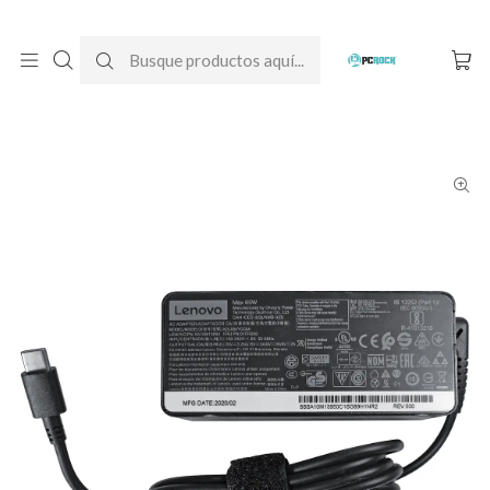
DESPACHO GRATIS A TODO CHILE
Inicio
Cargadores para notebook
Originales
Lenovo
Cargador Original Notebook Lenovo Yoga Slim 7 15IIL05