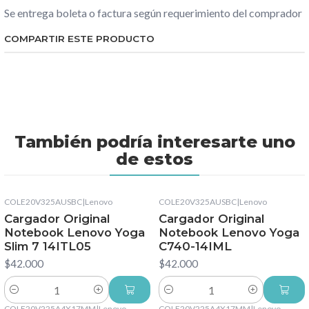
Se entrega boleta o factura según requerimiento del comprador
COMPARTIR ESTE PRODUCTO
También podría interesarte uno
de estos
COLE20V325AUSBC
|
Lenovo
COLE20V325AUSBC
|
Lenovo
Cargador Original
Cargador Original
Notebook Lenovo Yoga
Notebook Lenovo Yoga
Slim 7 14ITL05
C740-14IML
$42.000
$42.000
Cantidad
Cantidad
COLE20V225A4X17MM
|
Lenovo
COLE20V225A4X17MM
|
Lenovo