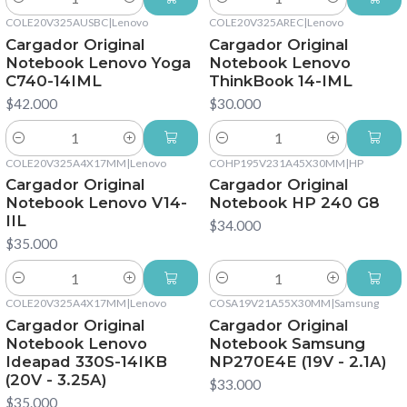
Cantidad
Cantidad
COLE20V325AUSBC
|
Lenovo
COLE20V325AREC
|
Lenovo
Cargador Original
Cargador Original
Notebook Lenovo Yoga
Notebook Lenovo
C740-14IML
ThinkBook 14-IML
$42.000
$30.000
Cantidad
Cantidad
COLE20V325A4X17MM
|
Lenovo
COHP195V231A45X30MM
|
HP
Cargador Original
Cargador Original
Notebook Lenovo V14-
Notebook HP 240 G8
IIL
$34.000
$35.000
Cantidad
Cantidad
COLE20V325A4X17MM
|
Lenovo
COSA19V21A55X30MM
|
Samsung
Cargador Original
Cargador Original
Notebook Lenovo
Notebook Samsung
Ideapad 330S-14IKB
NP270E4E (19V - 2.1A)
(20V - 3.25A)
$33.000
$35.000