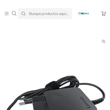
DESPACHO GRATIS A TODO CHILE
Inicio
Cargadores para notebook
Originales
Lenovo
Cargador Original Notebook Lenovo Yoga 510-14ISK (20V - 2.25A)