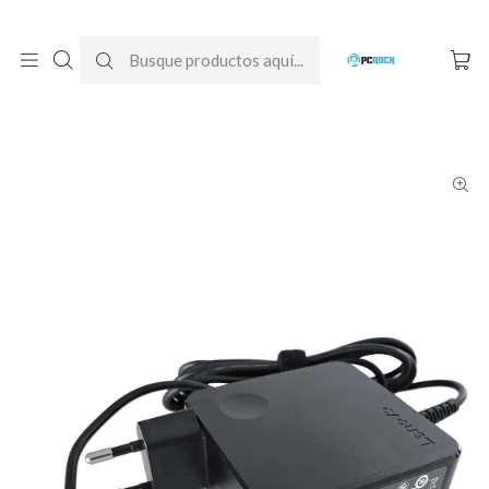
DESPACHO GRATIS A TODO CHILE
Inicio
Cargadores para notebook
Originales
Lenovo
Cargador Original Notebook Lenovo Ideapad S340-14IIL