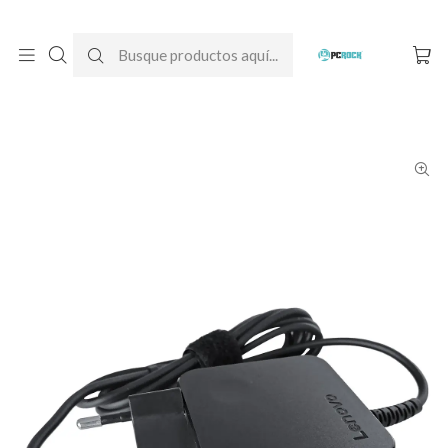
DESPACHO GRATIS A TODO CHILE
Inicio
Cargadores para notebook
Originales
Lenovo
Cargador Original Notebook Lenovo Ideapad 330S-15ARR