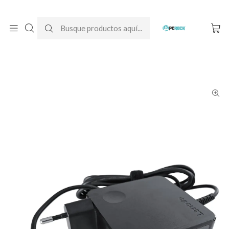
DESPACHO GRATIS A TODO CHILE
Inicio
Cargadores para notebook
Originales
Lenovo
Cargador Original Notebook Lenovo Ideapad 330S-14IKB (20V -
3.25A)