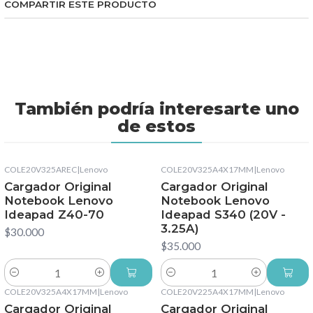
COMPARTIR ESTE PRODUCTO
También podría interesarte uno
de estos
COLE20V325AREC
|
Lenovo
COLE20V325A4X17MM
|
Lenovo
Cargador Original
Cargador Original
Notebook Lenovo
Notebook Lenovo
Ideapad Z40-70
Ideapad S340 (20V -
3.25A)
$30.000
$35.000
Cantidad
Cantidad
COLE20V325A4X17MM
|
Lenovo
COLE20V225A4X17MM
|
Lenovo
Cargador Original
Cargador Original