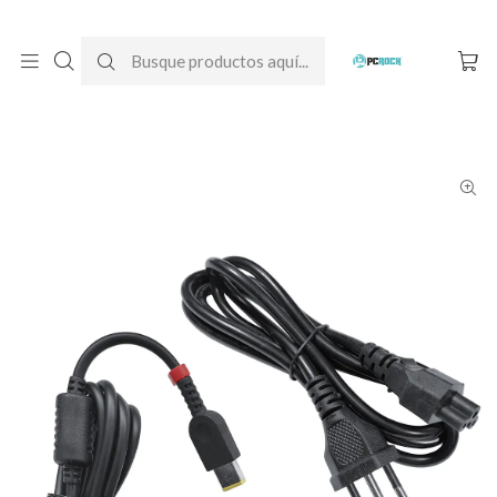
DESPACHO GRATIS A TODO CHILE
Inicio
Cargadores para notebook
Originales
Lenovo
Cargador Original Notebook Lenovo Ideapad L340