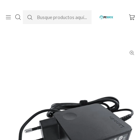
DESPACHO GRATIS A TODO CHILE
Inicio
Cargadores para notebook
Originales
Lenovo
Cargador Original Notebook Lenovo Ideapad S340 (20V - 3.25A)