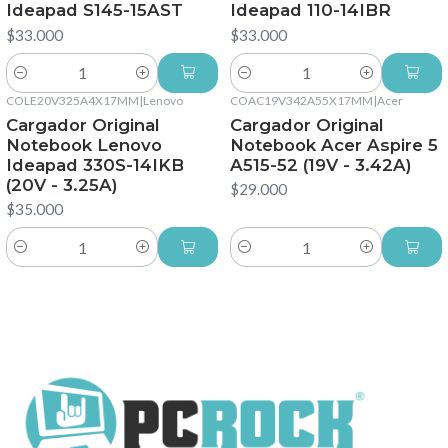
Ideapad S145-15AST
Ideapad 110-14IBR
$33.000
$33.000
Cantidad
Cantidad
COLE20V325A4X17MM
|
Lenovo
COAC19V342A55X17MM
|
Acer
Cargador Original
Cargador Original
Notebook Lenovo
Notebook Acer Aspire 5
Ideapad 330S-14IKB
A515-52 (19V - 3.42A)
(20V - 3.25A)
$29.000
$35.000
Cantidad
Cantidad