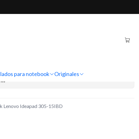
ad 305-15IBD (20V - 3.25A)
iginal Notebook Lenovo
15IBD (20V - 3.25A)
regar al Carro
Comprar ahora
lados para notebook
Originales
nes
ok Lenovo Ideapad 305-15IBD