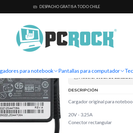
ebook
Originales
Lenovo
Cargador Original Notebook Lenovo Ideap
DESPACHO GRATIS A TODO CHILE
|
Cargador Or
Ideapad 305-
Ag
Cantidad
gadores para notebook
Pantallas para computador
Tec
Mostrar stock de ubicacio
DESCRIPCIÓN
Cargador original para notebo
20V - 3.25A
Conector rectangular