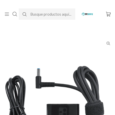
DESPACHO GRATIS A TODO CHILE
Inicio
Cargadores para notebook
Originales
HP
Cargador Original Notebook HP Pavilion x360 14-dy0002la