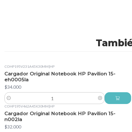
Tambié
COHP195V231A45X30MM
|
HP
Cargador Original Notebook HP Pavilion 15-
eh0005la
$34.000
Cantidad
COHP195V462A45X30MM
|
HP
Cargador Original Notebook HP Pavilion 15-
n002la
$32.000