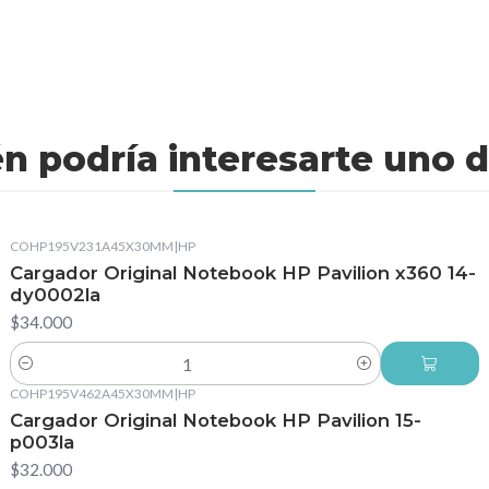
n podría interesarte uno d
COHP195V231A45X30MM
|
HP
Cargador Original Notebook HP Pavilion x360 14-
dy0002la
$34.000
Cantidad
COHP195V462A45X30MM
|
HP
Cargador Original Notebook HP Pavilion 15-
p003la
$32.000