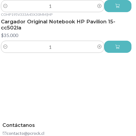
Cantidad
COHP195V333A45X30MM
|
HP
Cargador Original Notebook HP Pavilion 15-
cc502la
$35.000
Cantidad
Contáctanos
contacto@pcrock.cl