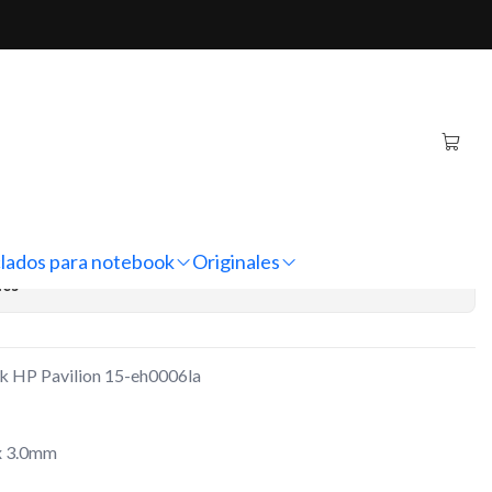
ilion 15-eh0006la
iginal Notebook HP
eh0006la
regar al Carro
Comprar ahora
lados para notebook
Originales
nes
ok HP Pavilion 15-eh0006la
x 3.0mm