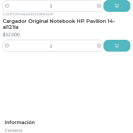
Cantidad
COHP195V462A45X30MM
|
HP
Cargador Original Notebook HP Pavilion 14-
al121la
$32.000
Cantidad
Información
Contacto