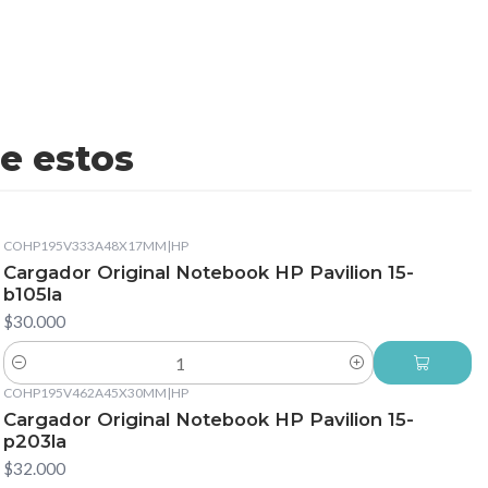
e estos
COHP195V333A48X17MM
|
HP
Cargador Original Notebook HP Pavilion 15-
b105la
$30.000
Cantidad
COHP195V462A45X30MM
|
HP
Cargador Original Notebook HP Pavilion 15-
p203la
$32.000