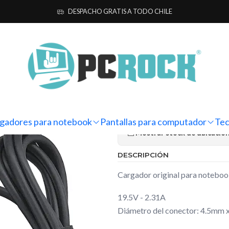
 para notebook
Originales
HP
Cargador Original Notebook HP Pav
DESPACHO GRATIS A TODO CHILE
|
Cargador Or
Pavilion 15-
Ag
Cantidad
gadores para notebook
Pantallas para computador
Tec
Mostrar stock de ubicacio
DESCRIPCIÓN
Cargador original para notebo
19.5V - 2.31A
Diámetro del conector: 4.5mm 