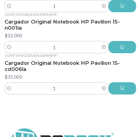
Cantidad
COHP195V462A45X30MM
|
HP
Cargador Original Notebook HP Pavilion 15-
n001la
$32.000
Cantidad
COHP195V333A45X30MM
|
HP
Cargador Original Notebook HP Pavilion 15-
cd006la
$35.000
Cantidad