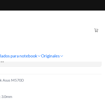
k Asus M570D
iginal Notebook Asus
regar al Carro
Comprar ahora
lados para notebook
Originales
nes
ook Asus M570D
x 3.0mm