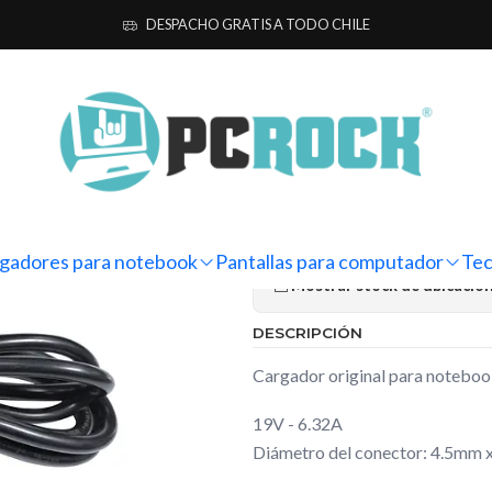
dores para notebook
Originales
Asus
Cargador Original Noteboo
DESPACHO GRATIS A TODO CHILE
|
Cargador Or
M570D
Ag
Cantidad
gadores para notebook
Pantallas para computador
Tec
Mostrar stock de ubicacio
DESCRIPCIÓN
Cargador original para noteb
19V - 6.32A
Diámetro del conector: 4.5mm 