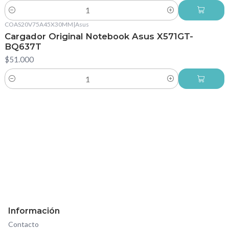
Cantidad
COAS20V75A45X30MM
|
Asus
Cargador Original Notebook Asus X571GT-
BQ637T
$51.000
Cantidad
Información
Contacto