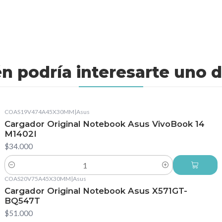
n podría interesarte uno d
COAS19V474A45X30MM
|
Asus
Cargador Original Notebook Asus VivoBook 14
M1402I
$34.000
Cantidad
COAS20V75A45X30MM
|
Asus
Cargador Original Notebook Asus X571GT-
BQ547T
$51.000