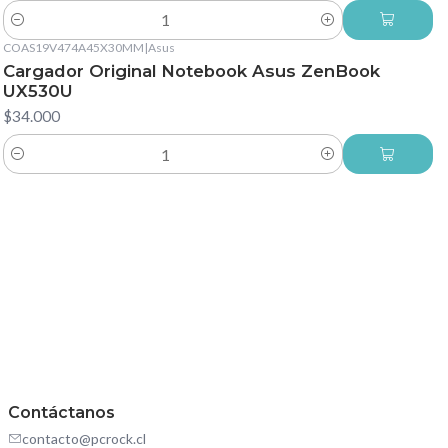
Cantidad
COAS19V474A45X30MM
|
Asus
Cargador Original Notebook Asus ZenBook
UX530U
$34.000
Cantidad
Contáctanos
contacto@pcrock.cl