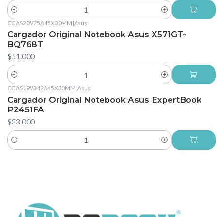
Cantidad
COAS20V75A45X30MM
|
Asus
Cargador Original Notebook Asus X571GT-
BQ768T
$51.000
Cantidad
COAS19V342A45X30MM
|
Asus
Cargador Original Notebook Asus ExpertBook
P2451FA
$33.000
Cantidad