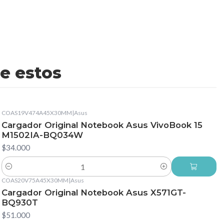
e estos
COAS19V474A45X30MM
|
Asus
Cargador Original Notebook Asus VivoBook 15
M1502IA-BQ034W
$34.000
Cantidad
COAS20V75A45X30MM
|
Asus
Cargador Original Notebook Asus X571GT-
BQ930T
$51.000