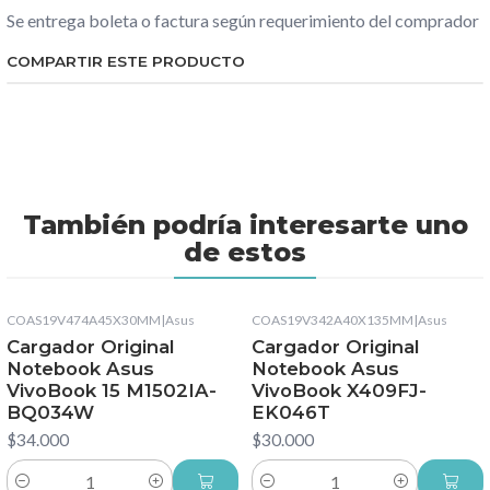
Se entrega boleta o factura según requerimiento del comprador
COMPARTIR ESTE PRODUCTO
También podría interesarte uno
de estos
COAS19V474A45X30MM
|
Asus
COAS19V342A40X135MM
|
Asus
Cargador Original
Cargador Original
Notebook Asus
Notebook Asus
VivoBook 15 M1502IA-
VivoBook X409FJ-
BQ034W
EK046T
$34.000
$30.000