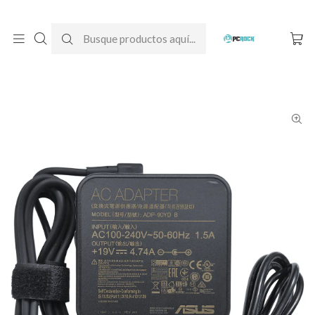
DESPACHO GRATIS A TODO CHILE
Inicio
Cargadores para notebook
Originales
Asus
Cargador Original Notebook Asus VivoBook 14 M1402I