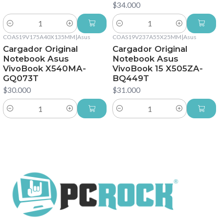
$34.000
Cantidad
Cantidad
COAS19V175A40X135MM
|
Asus
COAS19V237A55X25MM
|
Asus
Cargador Original
Cargador Original
Notebook Asus
Notebook Asus
VivoBook X540MA-
VivoBook 15 X505ZA-
GQ073T
BQ449T
$30.000
$31.000
Cantidad
Cantidad