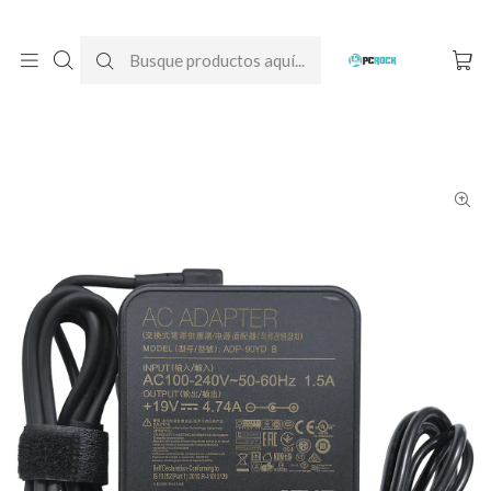
DESPACHO GRATIS A TODO CHILE
Inicio
Cargadores para notebook
Originales
Asus
Cargador Original Notebook Asus VivoBook 15 M1502IA-
BQ034W