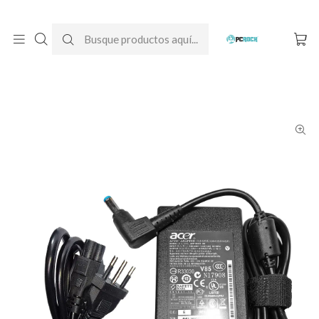
DESPACHO GRATIS A TODO CHILE
Inicio
Cargadores para notebook
Originales
Acer
Cargador Original Notebook Acer Aspire V Nitro VN7-571G-75ED
(MS2391)