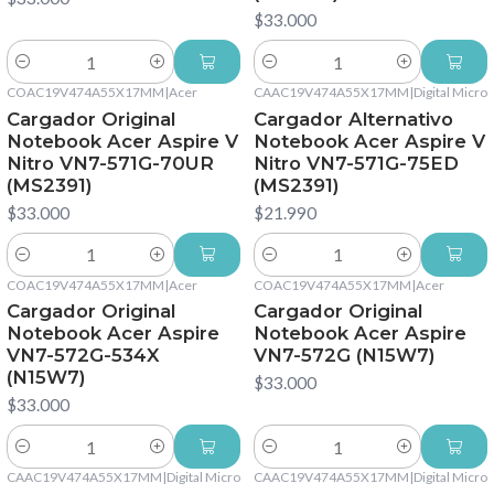
$33.000
Cantidad
Cantidad
COAC19V474A55X17MM
|
Acer
CAAC19V474A55X17MM
|
Digital Micro
Cargador Original
Cargador Alternativo
Notebook Acer Aspire V
Notebook Acer Aspire V
Nitro VN7-571G-70UR
Nitro VN7-571G-75ED
(MS2391)
(MS2391)
$33.000
$21.990
Cantidad
Cantidad
COAC19V474A55X17MM
|
Acer
COAC19V474A55X17MM
|
Acer
Cargador Original
Cargador Original
Notebook Acer Aspire
Notebook Acer Aspire
VN7-572G-534X
VN7-572G (N15W7)
(N15W7)
$33.000
$33.000
Cantidad
Cantidad
CAAC19V474A55X17MM
|
Digital Micro
CAAC19V474A55X17MM
|
Digital Micro