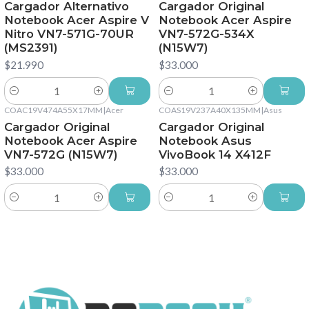
Cargador Alternativo
Cargador Original
Notebook Acer Aspire V
Notebook Acer Aspire
Nitro VN7-571G-70UR
VN7-572G-534X
(MS2391)
(N15W7)
$21.990
$33.000
Cantidad
Cantidad
COAC19V474A55X17MM
|
Acer
COAS19V237A40X135MM
|
Asus
Cargador Original
Cargador Original
Notebook Acer Aspire
Notebook Asus
VN7-572G (N15W7)
VivoBook 14 X412F
$33.000
$33.000
Cantidad
Cantidad