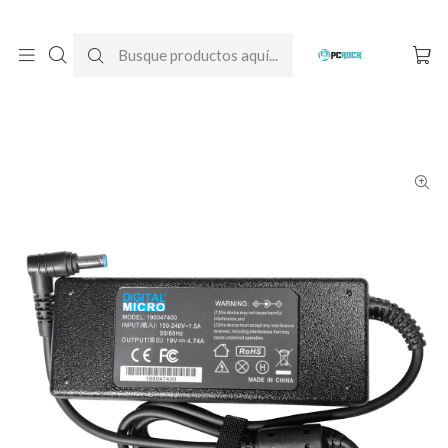
DESPACHO GRATIS A TODO CHILE
Inicio
Cargadores para notebook
Alternativos
Acer
Cargador Alternativo Notebook Acer Aspire V Nitro VN7-571G-
54PP (MS2391)