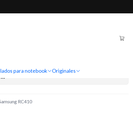
Samsung RC410
ginal Notebook Samsung
regar al Carro
Comprar ahora
lados para notebook
Originales
nes
k Samsung RC410