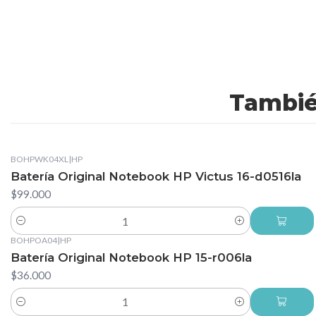
Tambié
BOHPWK04XL
|
HP
Batería Original Notebook HP Victus 16-d0516la
$99.000
Cantidad
BOHPOA04
|
HP
Batería Original Notebook HP 15-r006la
$36.000
Cantidad