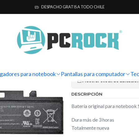
as para notebook
Originales
Samsung
Batería Original Notebook 
DESPACHO GRATIS A TODO CHILE
|
Batería Ori
RC410
Ag
Cantidad
gadores para notebook
Pantallas para computador
Tec
Mostrar stock de ubicacio
DESCRIPCIÓN
Batería original para noteboo
Dura más de 3 horas
Totalmente nueva