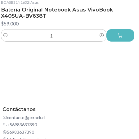
BOASB31N1632
|
Asus
Batería Original Notebook Asus VivoBook
X405UA-BV638T
$59.000
Cantidad
Contáctanos
contacto@pcrock.cl
+56983637390
56983637390