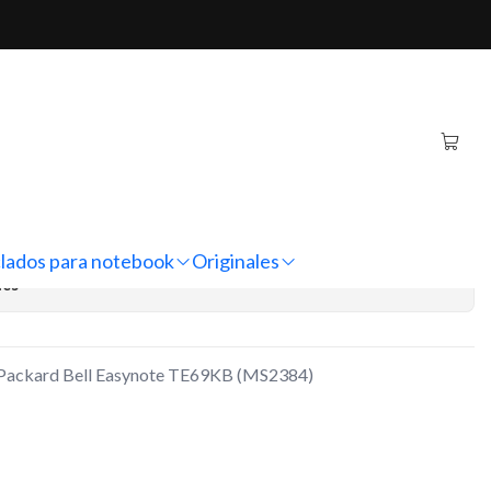
l Easynote TE69KB (MS2384)
inal Notebook Packard
te TE69KB (MS2384)
regar al Carro
Comprar ahora
lados para notebook
Originales
nes
k Packard Bell Easynote TE69KB (MS2384)