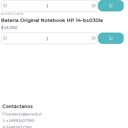
Cantidad
BOHPJC04
|
HP
Batería Original Notebook HP 14-bs030la
$54.000
Cantidad
Contáctanos
contacto@pcrock.cl
+56983637390
56983637390