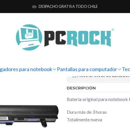
ok
Originales
Packard Bell
Batería Original Notebook Packard Bel
DESPACHO GRATIS A TODO CHILE
|
Batería Orig
Bell Easyno
Ag
Cantidad
gadores para notebook
Pantallas para computador
Tec
Mostrar stock de ubicacio
DESCRIPCIÓN
Batería original para noteboo
Dura más de 3 horas
Totalmente nueva