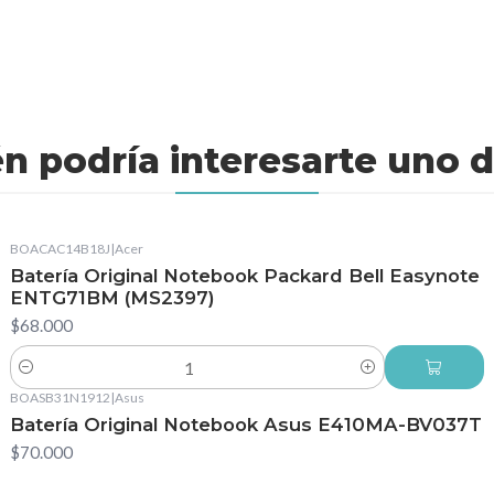
n podría interesarte uno d
BOACAC14B18J
|
Acer
Batería Original Notebook Packard Bell Easynote
ENTG71BM (MS2397)
$68.000
Cantidad
BOASB31N1912
|
Asus
Batería Original Notebook Asus E410MA-BV037T
$70.000