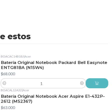
e estos
BOACAC14B18J
|
Acer
Batería Original Notebook Packard Bell Easynote
ENTG81BA (N15W4)
$68.000
Cantidad
BOACAL12A32
|
Acer
Batería Original Notebook Acer Aspire E1-432P-
2612 (MS2367)
$63.000