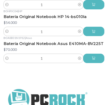
Cantidad
BOHPJC04
|
HP
Batería Original Notebook HP 14-bs010la
$54.000
Cantidad
BOASB31N1912
|
Asus
Batería Original Notebook Asus E410MA-BV225T
$70.000
Cantidad