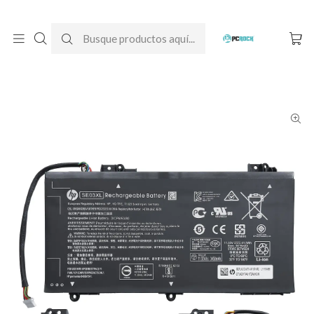
DESPACHO GRATIS A TODO CHILE
Inicio
Baterías para notebook
Originales
HP
Batería Original Notebook HP Pavilion 14-al008la