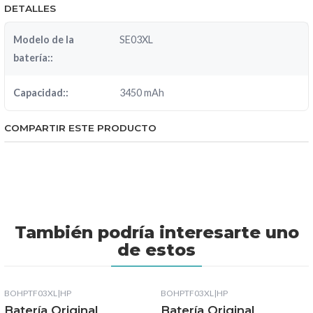
DETALLES
Modelo de la
SE03XL
batería::
Capacidad::
3450 mAh
COMPARTIR ESTE PRODUCTO
También podría interesarte uno
de estos
BOHPTF03XL
|
HP
BOHPTF03XL
|
HP
Batería Original
Batería Original