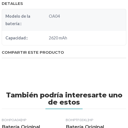
DETALLES
Modelo de la
OA04
batería::
Capacidad::
2620 mAh
COMPARTIR ESTE PRODUCTO
También podría interesarte uno
de estos
BOHPOA04
|
HP
BOHPTF03XL
|
HP
Batería Original
Batería Original