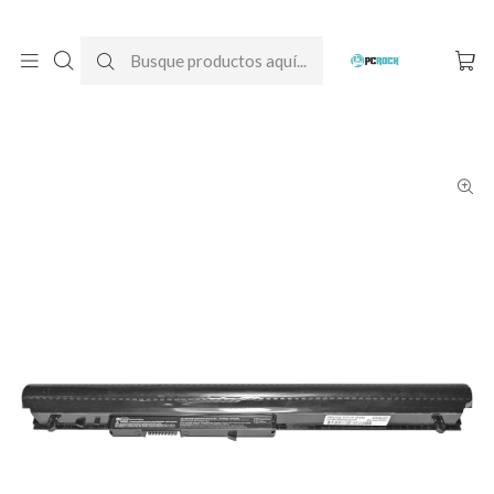
DESPACHO GRATIS A TODO CHILE
Inicio
Baterías para notebook
Originales
HP
Batería Original Notebook HP 14-d026la