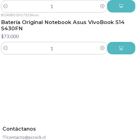
Cantidad
BOASB31N1732
|
Asus
Batería Original Notebook Asus VivoBook S14
S430FN
$73.000
Cantidad
Contáctanos
contacto@pcrock.cl