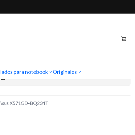
 X571GD-BQ234T
inal Notebook Asus
34T
regar al Carro
Comprar ahora
lados para notebook
Originales
nes
ok Asus X571GD-BQ234T