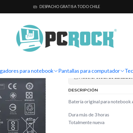
 para notebook
Originales
Asus
Batería Original Notebook Asus
DESPACHO GRATIS A TODO CHILE
|
Batería Orig
X571GD-BQ2
Ag
Cantidad
gadores para notebook
Pantallas para computador
Tec
Mostrar stock de ubicacio
DESCRIPCIÓN
Batería original para notebo
Dura más de 3 horas
Totalmente nueva