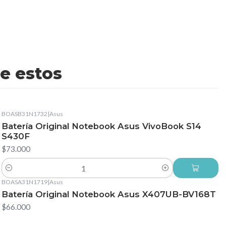
e estos
BOASB31N1732
|
Asus
Batería Original Notebook Asus VivoBook S14
S430F
$73.000
Cantidad
BOASA31N1719
|
Asus
Batería Original Notebook Asus X407UB-BV168T
$66.000