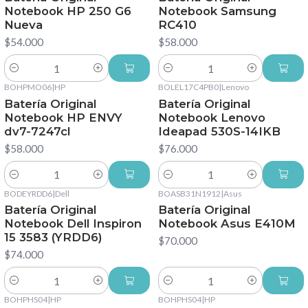
Notebook HP 250 G6
Notebook Samsung
Nueva
RC410
$54.000
$58.000
Cantidad
Cantidad
BOHPMO06
|
HP
BOLEL17C4PB0
|
Lenovo
Batería Original
Batería Original
Notebook HP ENVY
Notebook Lenovo
dv7-7247cl
Ideapad 530S-14IKB
$58.000
$76.000
Cantidad
Cantidad
BODEYRDD6
|
Dell
BOASB31N1912
|
Asus
Batería Original
Batería Original
Notebook Dell Inspiron
Notebook Asus E410M
15 3583 (YRDD6)
$70.000
$74.000
Cantidad
Cantidad
BOHPHS04
|
HP
BOHPHS04
|
HP