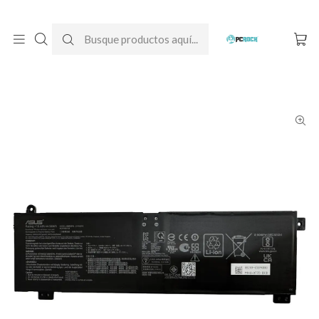
DESPACHO GRATIS A TODO CHILE
Inicio
Baterías para notebook
Originales
Asus
Batería Original Notebook Asus TUF Gaming F15 FX507Z