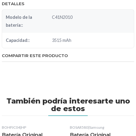
DETALLES
Modelo de la
C41N2010
batería::
Capacidad::
3515 mAh
COMPARTIR ESTE PRODUCTO
También podría interesarte uno
de estos
BOHPJC04
|
HP
BOSAR580
|
Samsung
Batería Original
Batería Original