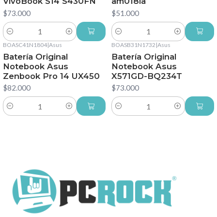
VivoBook S14 S430FN
am018la
$73.000
$51.000
Cantidad
Cantidad
BOASC41N1804
|
Asus
BOASB31N1732
|
Asus
Batería Original
Batería Original
Notebook Asus
Notebook Asus
Zenbook Pro 14 UX450
X571GD-BQ234T
$82.000
$73.000
Cantidad
Cantidad