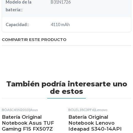
Modelo de la
B31N1726
batería::
Capacidad::
4110 mAh
COMPARTIR ESTE PRODUCTO
También podría interesarte uno
de estos
BOASC41N2010
|
Asus
BOLEL18C3PF6
|
Lenovo
Batería Original
Batería Original
Notebook Asus TUF
Notebook Lenovo
Gaming F15 FX507Z
Ideapad S340-14API