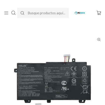
DESPACHO GRATIS A TODO CHILE
Inicio
Baterías para notebook
Originales
Asus
Batería Original Notebook Asus TUF Gaming F15 FX506L