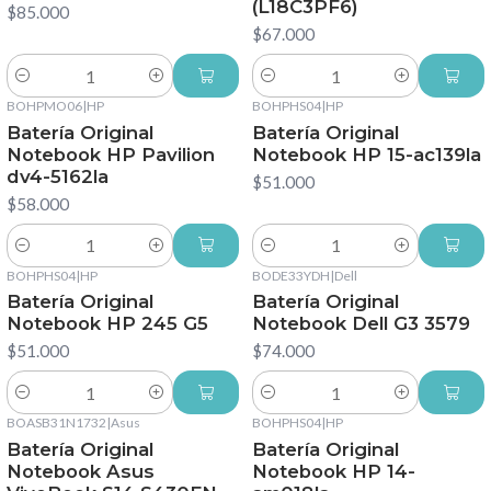
(L18C3PF6)
$85.000
$67.000
Cantidad
Cantidad
BOHPMO06
|
HP
BOHPHS04
|
HP
Batería Original
Batería Original
Notebook HP Pavilion
Notebook HP 15-ac139la
dv4-5162la
$51.000
$58.000
Cantidad
Cantidad
BOHPHS04
|
HP
BODE33YDH
|
Dell
Batería Original
Batería Original
Notebook HP 245 G5
Notebook Dell G3 3579
$51.000
$74.000
Cantidad
Cantidad
BOASB31N1732
|
Asus
BOHPHS04
|
HP
Batería Original
Batería Original
Notebook Asus
Notebook HP 14-