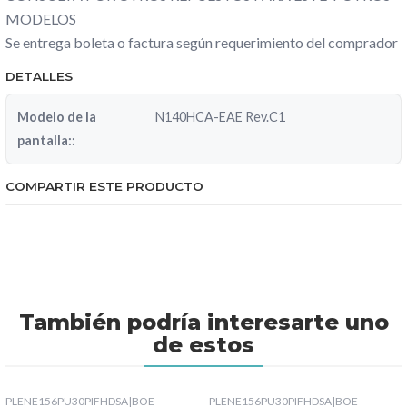
MODELOS
Se entrega boleta o factura según requerimiento del comprador
DETALLES
Modelo de la
N140HCA-EAE Rev.C1
pantalla::
COMPARTIR ESTE PRODUCTO
También podría interesarte uno
de estos
PLENE156PU30PIFHDSA
|
BOE
PLENE156PU30PIFHDSA
|
BOE