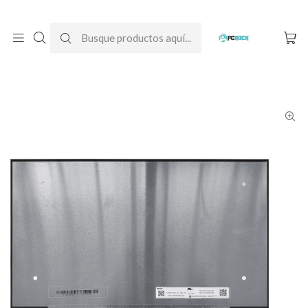
DESPACHO GRATIS A TODO CHILE
Inicio
Pantallas para computador
Notebook
MSI
Pantalla Notebook MSI Modern 14 - B5M