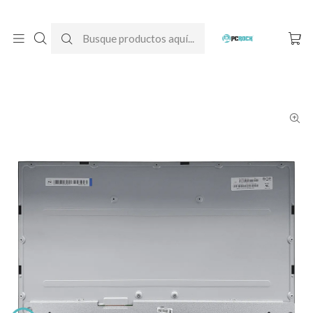
DESPACHO GRATIS A TODO CHILE
Inicio
Pantallas para computador
All-In-One
HP
Pantalla All-in-one HP 24-f003la