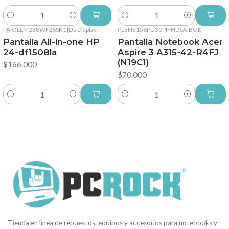
Cantidad
Cantidad
PAIOLLM238WF2SSK1
|
LG Display
PLENE156PU30PIFHDSA
|
BOE
Pantalla All-in-one HP
Pantalla Notebook Acer
24-df1508la
Aspire 3 A315-42-R4FJ
(N19C1)
$166.000
$70.000
Cantidad
Cantidad
Tienda en línea de repuestos, equipos y accesorios para notebooks y