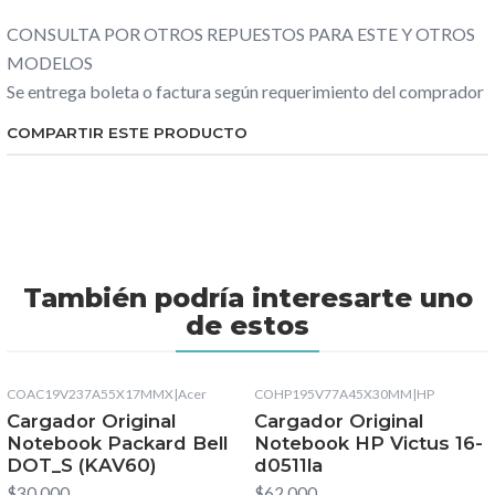
CONSULTA POR OTROS REPUESTOS PARA ESTE Y OTROS
MODELOS
Se entrega boleta o factura según requerimiento del comprador
COMPARTIR ESTE PRODUCTO
También podría interesarte uno
de estos
COAC19V237A55X17MMX
|
Acer
COHP195V77A45X30MM
|
HP
Cargador Original
Cargador Original
Notebook Packard Bell
Notebook HP Victus 16-
DOT_S (KAV60)
d0511la
$30.000
$62.000