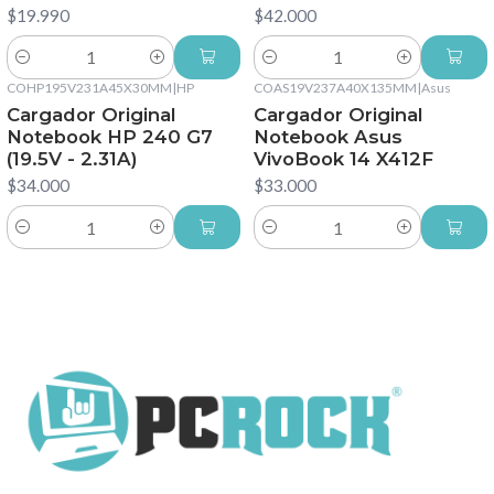
$19.990
$42.000
Cantidad
Cantidad
COHP195V231A45X30MM
|
HP
COAS19V237A40X135MM
|
Asus
Cargador Original
Cargador Original
Notebook HP 240 G7
Notebook Asus
(19.5V - 2.31A)
VivoBook 14 X412F
$34.000
$33.000
Cantidad
Cantidad