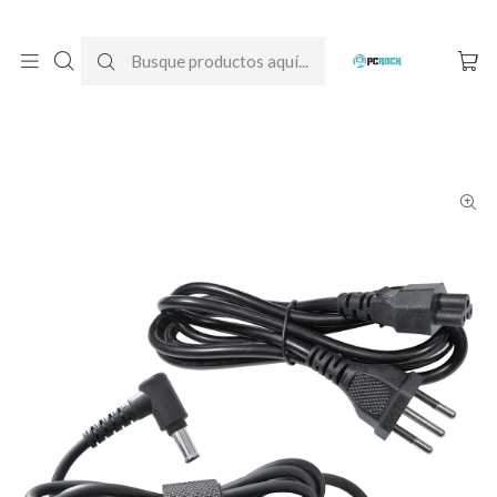
DESPACHO GRATIS A TODO CHILE
Inicio
Cargadores para notebook
Originales
Sony
Cargador Original Notebook Sony Vaio VPCEG (PCG-61A11U)
(19.5V - 4.7A)