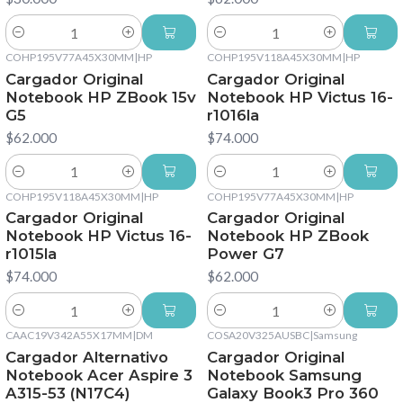
Cantidad
Cantidad
COHP195V77A45X30MM
|
HP
COHP195V118A45X30MM
|
HP
Cargador Original
Cargador Original
Notebook HP ZBook 15v
Notebook HP Victus 16-
G5
r1016la
$62.000
$74.000
Cantidad
Cantidad
COHP195V118A45X30MM
|
HP
COHP195V77A45X30MM
|
HP
Cargador Original
Cargador Original
Notebook HP Victus 16-
Notebook HP ZBook
r1015la
Power G7
$74.000
$62.000
Cantidad
Cantidad
CAAC19V342A55X17MM
|
DM
COSA20V325AUSBC
|
Samsung
Cargador Alternativo
Cargador Original
Notebook Acer Aspire 3
Notebook Samsung
A315-53 (N17C4)
Galaxy Book3 Pro 360