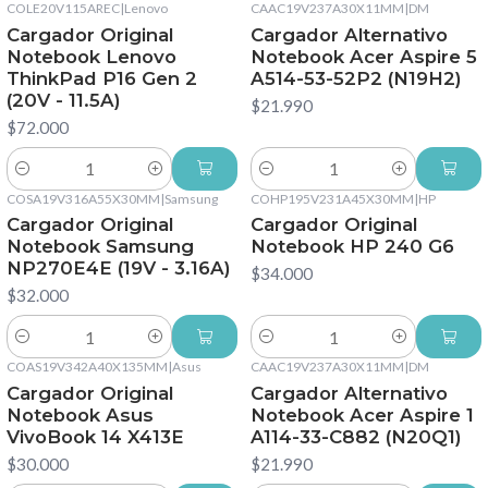
COLE20V115AREC
|
Lenovo
CAAC19V237A30X11MM
|
DM
Cargador Original
Cargador Alternativo
Notebook Lenovo
Notebook Acer Aspire 5
ThinkPad P16 Gen 2
A514-53-52P2 (N19H2)
(20V - 11.5A)
$21.990
$72.000
Cantidad
Cantidad
COSA19V316A55X30MM
|
Samsung
COHP195V231A45X30MM
|
HP
Cargador Original
Cargador Original
Notebook Samsung
Notebook HP 240 G6
NP270E4E (19V - 3.16A)
$34.000
$32.000
Cantidad
Cantidad
COAS19V342A40X135MM
|
Asus
CAAC19V237A30X11MM
|
DM
Cargador Original
Cargador Alternativo
Notebook Asus
Notebook Acer Aspire 1
VivoBook 14 X413E
A114-33-C882 (N20Q1)
$30.000
$21.990