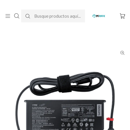
DESPACHO GRATIS A TODO CHILE
Inicio
Cargadores para notebook
Originales
Lenovo
Cargador Original Notebook Lenovo ThinkPad P15 Gen 1 (20V -
8.5A)