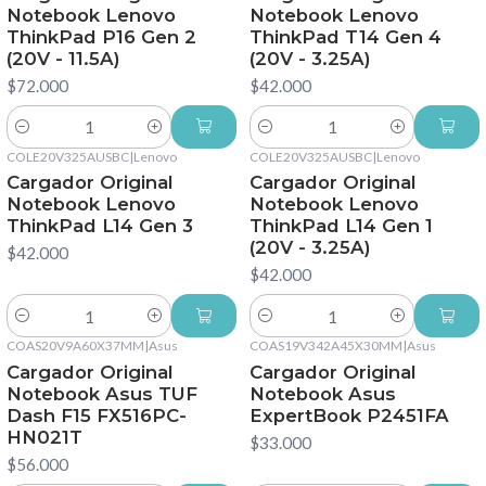
Notebook Lenovo
Notebook Lenovo
ThinkPad P16 Gen 2
ThinkPad T14 Gen 4
(20V - 11.5A)
(20V - 3.25A)
$72.000
$42.000
Cantidad
Cantidad
COLE20V325AUSBC
|
Lenovo
COLE20V325AUSBC
|
Lenovo
Cargador Original
Cargador Original
Notebook Lenovo
Notebook Lenovo
ThinkPad L14 Gen 3
ThinkPad L14 Gen 1
(20V - 3.25A)
$42.000
$42.000
Cantidad
Cantidad
COAS20V9A60X37MM
|
Asus
COAS19V342A45X30MM
|
Asus
Cargador Original
Cargador Original
Notebook Asus TUF
Notebook Asus
Dash F15 FX516PC-
ExpertBook P2451FA
HN021T
$33.000
$56.000