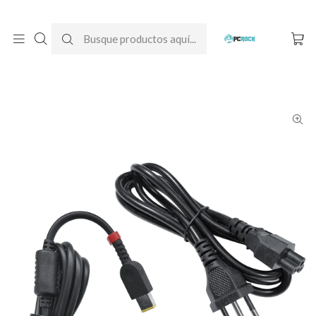
DESPACHO GRATIS A TODO CHILE
Inicio
Cargadores para notebook
Originales
Lenovo
Cargador Original Notebook Lenovo ThinkPad P1 Gen 2