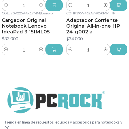
Cantidad
Cantidad
COLE20V225A4X17MM
|
Lenovo
COHP195V462A74X50MM
|
HP
Cargador Original
Adaptador Corriente
Notebook Lenovo
Original All-in-one HP
IdeaPad 3 15IML05
24-g002la
$33.000
$34.000
Cantidad
Cantidad
Tienda en línea de repuestos, equipos y accesorios para notebooks y
PC