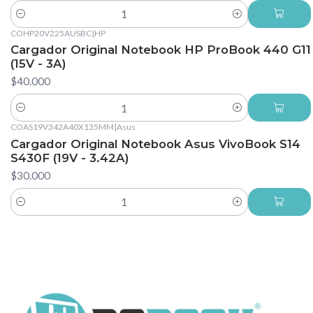
Cantidad
COHP20V225AUSBC
|
HP
Cargador Original Notebook HP ProBook 440 G11
(15V - 3A)
$40.000
Cantidad
COAS19V342A40X135MM
|
Asus
Cargador Original Notebook Asus VivoBook S14
S430F (19V - 3.42A)
$30.000
Cantidad