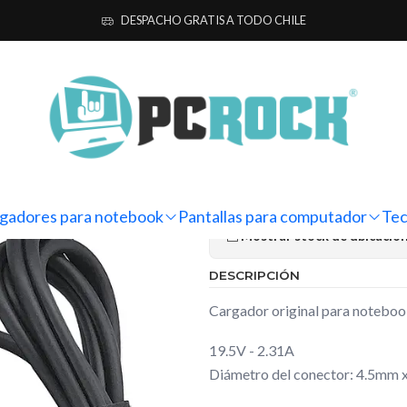
 notebook
Originales
HP
Cargador Original Notebook HP ProBook 
DESPACHO GRATIS A TODO CHILE
|
Cargador Or
ProBook 440 
Ag
Cantidad
gadores para notebook
Pantallas para computador
Tec
Mostrar stock de ubicacio
DESCRIPCIÓN
Cargador original para noteb
19.5V - 2.31A
Diámetro del conector: 4.5mm 