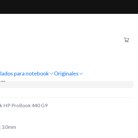
440 G9 (19.5V - 2.31A)
iginal Notebook HP
G9 (19.5V - 2.31A)
regar al Carro
Comprar ahora
lados para notebook
Originales
nes
ook HP ProBook 440 G9
x 3.0mm