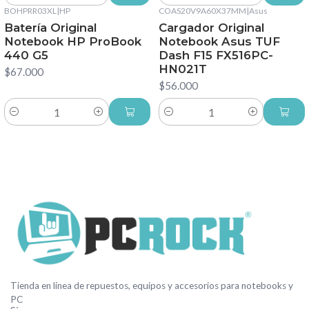
BOHPRR03XL
|
HP
COAS20V9A60X37MM
|
Asus
Batería Original
Cargador Original
Notebook HP ProBook
Notebook Asus TUF
440 G5
Dash F15 FX516PC-
HN021T
$67.000
$56.000
Cantidad
Cantidad
Tienda en línea de repuestos, equipos y accesorios para notebooks y
PC