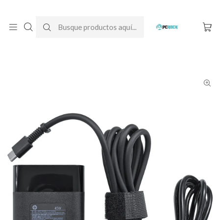
DESPACHO GRATIS A TODO CHILE
Inicio
Cargadores para notebook
Originales
HP
Cargador Original Notebook HP ProBook 440 G11 (15V - 3A)