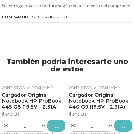
Se entrega boleta o factura según requerimiento del comprador
COMPARTIR ESTE PRODUCTO
También podría interesarte uno
de estos
COHP195V231A45X30MM
|
HP
COHP195V231A45X30MM
|
HP
Cargador Original
Cargador Original
Notebook HP ProBook
Notebook HP ProBook
445 G8 (19.5V - 2.31A)
440 G9 (19.5V - 2.31A)
$34.000
$34.000
Cantidad
Cantidad
COHP195V333A45X30MM
|
HP
COHP195V333A45X30MM
|
HP