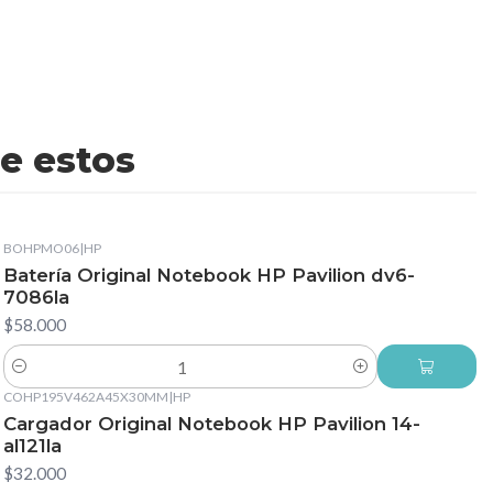
e estos
BOHPMO06
|
HP
Batería Original Notebook HP Pavilion dv6-
7086la
$58.000
Cantidad
COHP195V462A45X30MM
|
HP
Cargador Original Notebook HP Pavilion 14-
al121la
$32.000