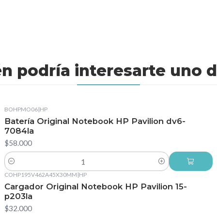
n podría interesarte uno d
BOHPMO06
|
HP
Batería Original Notebook HP Pavilion dv6-
7084la
$58.000
Cantidad
COHP195V462A45X30MM
|
HP
Cargador Original Notebook HP Pavilion 15-
p203la
$32.000