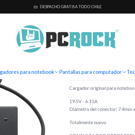
notebook
Originales
HP
Cargador Original Notebook HP Pavilion dv
DESPACHO GRATIS A TODO CHILE
|
Cargador Or
Pavilion dv6-
Mostrar stock de ubicacio
gadores para notebook
Pantallas para computador
Tec
DESCRIPCIÓN
Cargador original para notebo
19.5V - 6.15A
Diámetro del conector: 7.4mm 
Totalmente nuevo