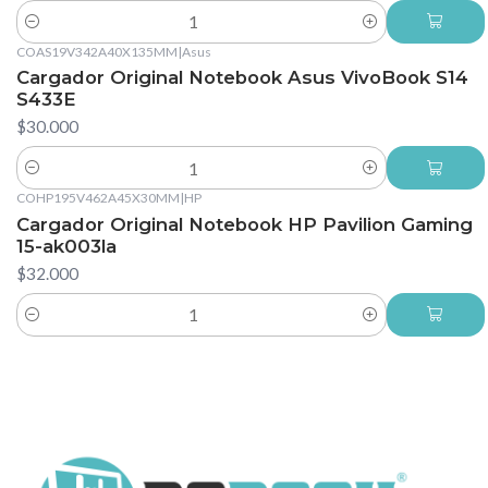
Cantidad
COAS19V342A40X135MM
|
Asus
Cargador Original Notebook Asus VivoBook S14
S433E
$30.000
Cantidad
COHP195V462A45X30MM
|
HP
Cargador Original Notebook HP Pavilion Gaming
15-ak003la
$32.000
Cantidad