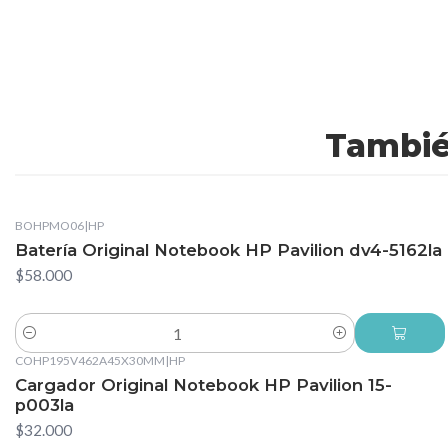
Tambié
BOHPMO06
|
HP
Batería Original Notebook HP Pavilion dv4-5162la
$58.000
Cantidad
COHP195V462A45X30MM
|
HP
Cargador Original Notebook HP Pavilion 15-
p003la
$32.000