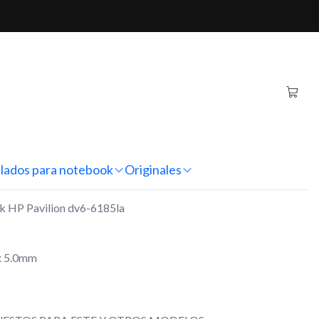
6-6185la (19.5V - 6.15A)
iginal Notebook HP
6185la (19.5V - 6.15A)
nes
lados para notebook
Originales
ok HP Pavilion dv6-6185la
x 5.0mm