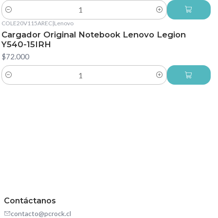
Cantidad
COLE20V115AREC
|
Lenovo
Cargador Original Notebook Lenovo Legion
Y540-15IRH
$72.000
Cantidad
Contáctanos
contacto@pcrock.cl